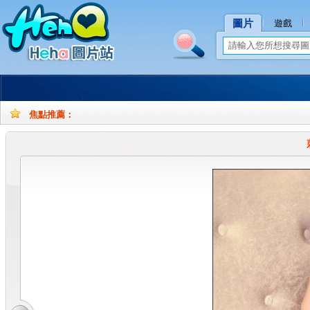
圖片
遊戲
焦點推薦：
孕
孕
妇
妇
摄
写
影
真