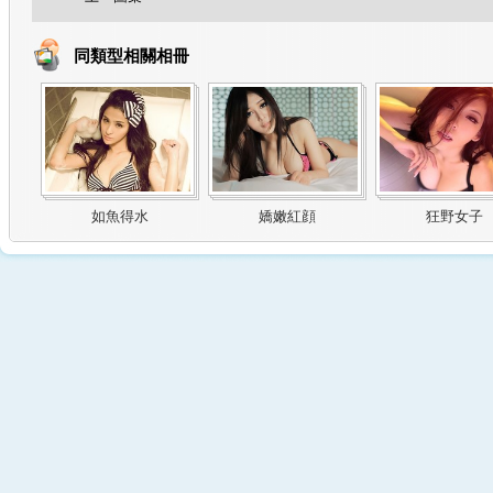
同類型相關相冊
如魚得水
嬌嫩紅顔
狂野女子