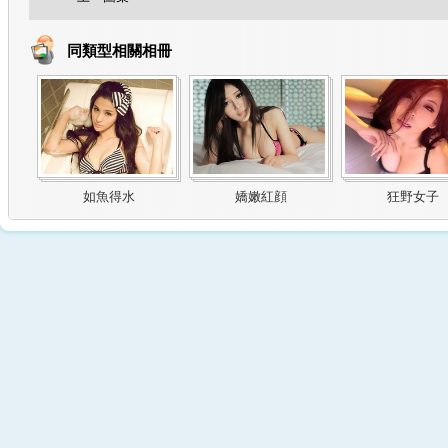
同類型相關相冊
如魚得水
嬌嫩紅顔
狂野女子