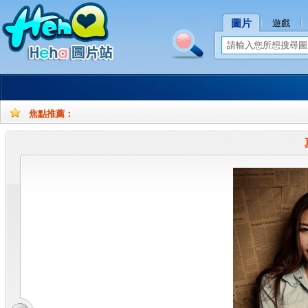
圖片
遊戲
焦點推薦：
孕
孕
妇
妇
摄
写
影
真