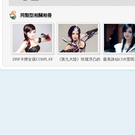
同類型相關相冊
DNF卡牌女孩COSPLAY
《第九大陸》玲珑浮凸的
最美誅仙COS雪
冷豔COSer
家