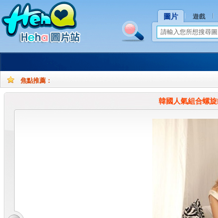
圖片
遊戲
焦點推薦：
孕
孕
妇
妇
韓國人氣組合螺旋
摄
写
影
真