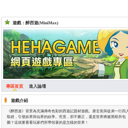
遊戲：醉西遊(MiniMax)
專區首頁
進入論壇
遊戲介紹
《醉西遊》背景為充滿傳奇色彩的西遊記題材遊戲。唐玄奘與徒弟一行四
取經，引發妖界與仙界的紛爭。究竟，邪不勝正，還是世界將被黑暗所包
圍？這就要看看玩家們所帶領著的是怎樣的世界！