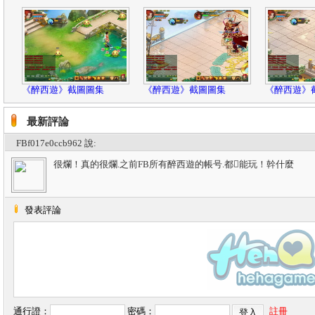
《醉西遊》截圖圖集
《醉西遊》截圖圖集
《醉西遊》
最新評論
FBf017e0ccb962 說:
很爛！真的很爛.之前FB所有醉西遊的帳号.都能玩！幹什麼
發表評論
通行證：
密碼：
註冊