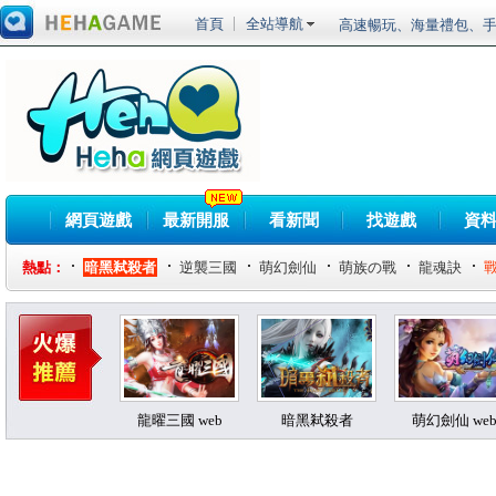
高速暢玩、海量禮包、手
首頁
全站導航
20倍元寶超高福利
《RO仙境傳說Onlin
進化，魔導戰甲應急箱
《黑色沙漠》全職業真
鬥神」事前預約開跑！
《伊卡洛斯》預計第三季
鬥系統相關介紹
車輛組裝端遊《創世戰車
裝登場菁英試玩會搶先體驗
《RO 仙境傳說 Onlin
賽事獎勵總價值突破百萬！ 「
《劍仙：起源》最爆紅
網頁遊戲
最新開服
看新聞
找遊戲
資
戰」
新系統、新版本、新玩
熱點：
暗黑弒殺者
逆襲三國
萌幻劍仙
萌族の戰
龍魂訣
頂級SLG大作今日震憾
龍曜三國 web
暗黑弒殺者
萌幻劍仙 we