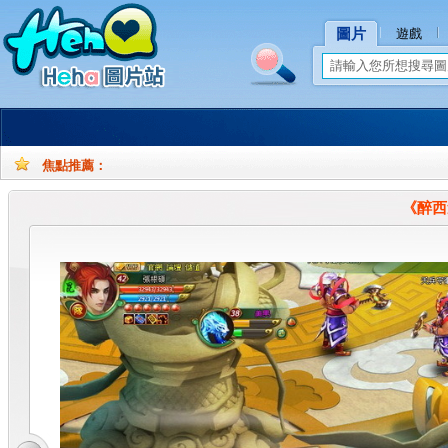
圖片
遊戲
焦點推薦：
孕
孕
妇
妇
《醉西
摄
写
影
真