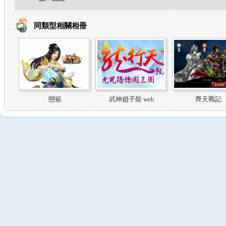
同類型相關相冊
戀寵
武神趙子龍 web
齊天戰記