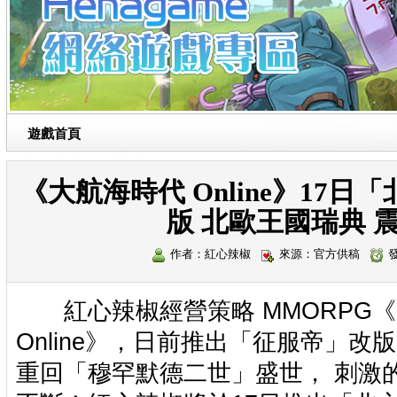
遊戲首頁
《大航海時代 Online》17
版 北歐王國瑞典 
作者：紅心辣椒
來源：官方供稿
發
紅心辣椒經營策略 MMORPG《
Online》，日前推出「征服帝」
重回「穆罕默德二世」盛世， 刺激