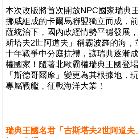
本次改版將首次開放NPC國家瑞典王
挪威組成的卡爾馬聯盟獨立而成，
薩統治下，國內政經情勢平穩發展，
斯塔夫2世阿道夫」稱霸波羅的海，
十年戰爭中分庭抗禮，讓瑞典逐漸
權國家！隨著北歐霸權瑞典王國登
「斯德哥爾摩」變更為其根據地，
專屬戰艦，征戰海洋大業！
瑞典王國名君「古斯塔夫2世阿道夫