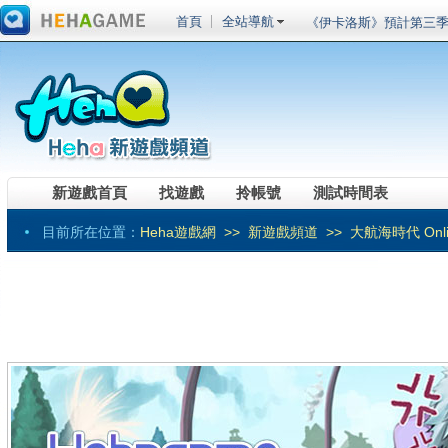
首頁
全站導航
《伊卡洛斯》預計第三季
鬥系統相關介紹
車輛組裝端遊《創世戰車
裝登場菁英試玩會搶先體驗
《RO 仙境傳說 Onlin
賽事獎勵總價值突破百萬！ 「
《劍仙：起源》最爆紅
戰」
新系統、新版本、新玩
頂級SLG大作今日震憾
高速暢玩、海量禮包、手
新遊戲首頁
找遊戲
拎帳號
測試時間表
20倍元寶超高福利
《RO仙境傳說Onlin
目前所在位置：
Heha遊戲網
>>
新遊戲頻道
>> 大航海時代 Onli
進化，魔導戰甲應急箱
《黑色沙漠》全職業真
鬥神」事前預約開跑！