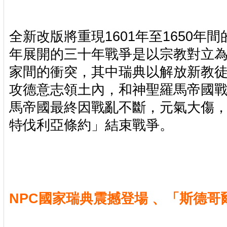
全新改版將重現1601年至1650年間
年展開的三十年戰爭是以宗教對立
家間的衝突，其中瑞典以解放新教
攻德意志領土內，和神聖羅馬帝國
馬帝國最終因戰亂不斷，元氣大傷，於
特伐利亞條約」結束戰爭。
NPC國家瑞典震撼登場 、「斯德哥