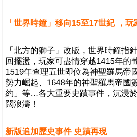
「世界時鐘」移向15至17世紀 ，玩
「北方的獅子」改版，世界時鐘指針將
回擺盪，玩家可盡情穿越1415年的
1519年查理五世即位為神聖羅馬帝國
勢力崛起、1648年的神聖羅馬帝國
約」等…各大重要史蹟事件，沉浸於
闊浪濤！
新版追加歷史事件 史蹟再現