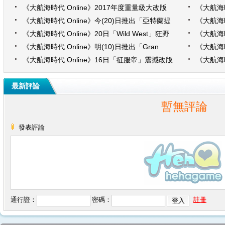
霸主 蒸汽船時代」磅礡登場
新商會系
《大航海時代 Online》2017年度重量級大改版
《大航海
今(16)日「工業革命新時代」磅礡登場
改版，揭
《大航海時代 Online》今(20)日推出「亞特蘭提
《大航海時
斯」神秘改版！多項內容同步開放
倫」神秘
《大航海時代 Online》20日「Wild West」狂野
《大航海時
改版 同步推出「淘金熱」探索新玩法
改版 同
《大航海時代 Online》明(10)日推出「Gran
《大航海時
Atlas」震撼改版
改版 北
《大航海時代 Online》16日「征服帝」震撼改版
《大航海時
全新冒險旅程 今夏啟航
新改版
最新評論
暫無評論
發表評論
通行證：
密碼：
註冊