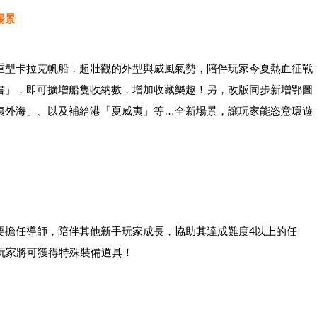
場景
重型卡拉克帆船，超壯觀的外型與威風氣勢，陪伴玩家今夏熱血征戰
書」，即可擴增船隻收納數，增加收藏樂趣！另，改版同步新增鄂圖
夷外海」、以及補給港「夏威夷」等…全新場景，讓玩家能恣意環遊
要擔任導師，陪伴其他新手玩家成長，協助其達成難度4以上的任
玩家將可獲得特殊裝備道具！