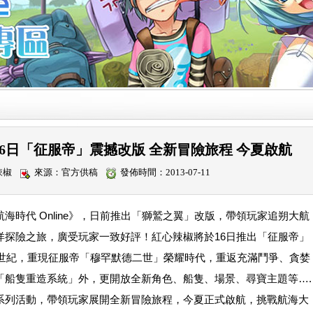
e》16日「征服帝」震撼改版 全新冒險旅程 今夏啟航
辣椒
來源：官方供稿
發佈時間：2013-07-11
海時代 Online》，日前推出「獅鷲之翼」改版，帶領玩家追朔大航
洋探險之旅，廣受玩家一致好評！紅心辣椒將於16日推出「征服帝」
6世紀，重現征服帝「穆罕默德二世」榮耀時代，重返充滿鬥爭、貪婪
「船隻重造系統」外，更開放全新角色、船隻、場景、尋寶主題等….
系列活動，帶領玩家展開全新冒險旅程，今夏正式啟航，挑戰航海大