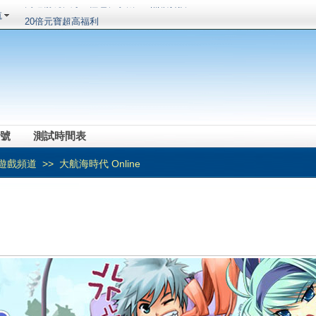
航
20倍元寶超高福利
《RO仙境傳說Online》今公布職業優化機械工匠再
進化，魔導戰甲應急箱應援推出
《黑色沙漠》全職業真技能開放完畢！全新職業「女
鬥神」事前預約開跑！
《伊卡洛斯》預計第三季開放封閉測試 官方釋出戰
鬥系統相關介紹
車輛組裝端遊《創世戰車》國際繁體中文版 下週重
裝登場菁英試玩會搶先體驗 創意無限DIY玩法
《RO 仙境傳說 Online》2018年度最激烈電競盛事！
賽事獎勵總價值突破百萬！ 「2018 RTC - 超越之
《劍仙：起源》最爆紅遊戲今日上線
號
測試時間表
戰」
新系統、新版本、新玩法今日開啟
頂級SLG大作今日震憾開啟！
遊戲頻道
>> 大航海時代 Online
高速暢玩、海量禮包、手機/PC無穎切換