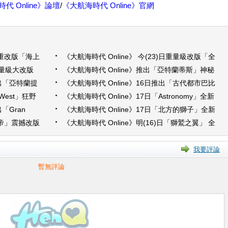
代 Online》論壇
/
《大航海時代 Online》官網
日隆重改版「海上
《大航海時代 Online》 今(23)日重量級改版「全
新商會系統」磅礡登場
重量級大改版
《大航海時代 Online》推出「亞特蘭蒂斯」神秘
登場
改版，揭開遺失的古代文明之謎
推出「亞特蘭提
《大航海時代 Online》16日推出「古代都市巴比
倫」神秘改版
 West」狂野
《大航海時代 Online》17日「Astronomy」全新
法
改版 同步推出「副官仕官」系統
「Gran
《大航海時代 Online》17日「北方的獅子」全新
改版 北歐王國瑞典 震撼登場
服帝」震撼改版
《大航海時代 Online》明(16)日「獅鷲之翼」 全
新改版
我要評論
暫無評論