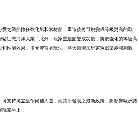
心愛之戰船擔任強化船和素材船，重造後將可蛻變成等級更高的戰
輕鬆征戰海洋大業！此外，玩家重建船隻成功後，將依強化的等級高
勵和性能效果，多元豐富的玩法，將大幅增加玩家遊戲樂趣和刺激
，可支持擁立皇帝候補人選，而其所發表之最新政策，將影響歐洲諸
握玩家手上！