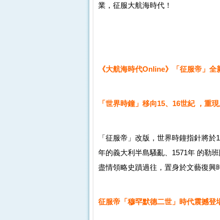
業，征服大航海時代！
《大航海時代Online》「征服帝」
「世界時鐘」移向15、16世紀 ，重
「征服帝」改版，世界時鐘指針將於15
年的義大利半島騷亂、1571年 的勒
盡情領略史蹟過往，置身於文藝復興
征服帝「穆罕默德二世」時代震撼登