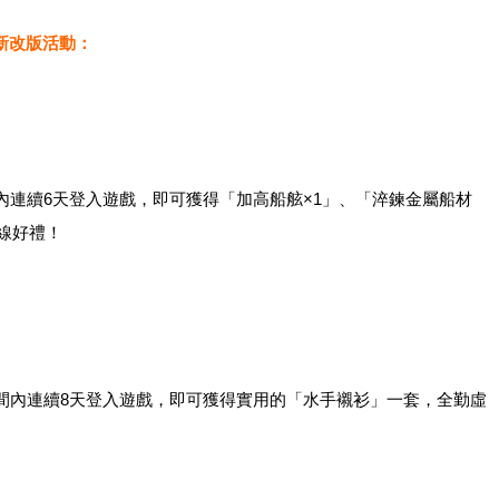
全新改版活動：
間內連續6天登入遊戲，即可獲得「加高船舷×1」、「淬鍊金屬船材
上線好禮！
期間內連續8天登入遊戲，即可獲得實用的「水手襯衫」一套，全勤虛