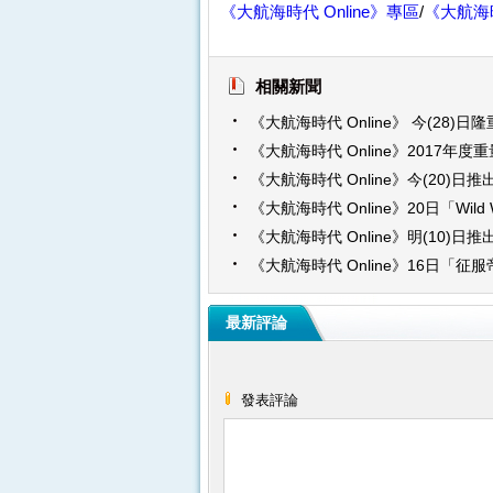
《大航海時代 Online》專區
/
《大航海時
相關新聞
《大航海時代 Online》 今(28)
霸主 蒸汽船時代」磅礡登場
《大航海時代 Online》2017年度
今(16)日「工業革命新時代」磅礡
《大航海時代 Online》今(20)日
斯」神秘改版！多項內容同步開放
《大航海時代 Online》20日「Wild
改版 同步推出「淘金熱」探索新玩
《大航海時代 Online》明(10)日推出
Atlas」震撼改版
《大航海時代 Online》16日「征
全新冒險旅程 今夏啟航
最新評論
發表評論