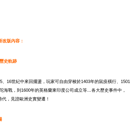
全新改版內容：
現歷史軌跡
、16世紀中來回擺盪，玩家可自由穿梭於1403年的鼠疫橫行、1501
班陀海戰，到1600年的英格蘭東印度公司成立等…各大歷史事件中，
時代，見證歐洲史實變遷！
場