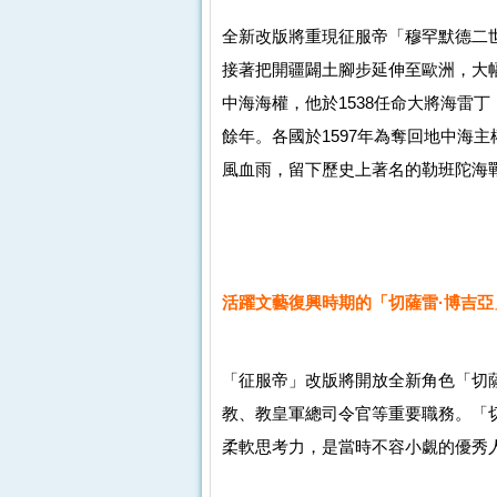
全新改版將重現征服帝「穆罕默德二
接著把開疆闢土腳步延伸至歐洲，大
中海海權，他於1538任命大將海雷
餘年。各國於1597年為奪回地中海
風血雨，留下歷史上著名的勒班陀海
活躍文藝復興時期的「切薩雷·博吉亞
「征服帝」改版將開放全新角色「切薩
教、教皇軍總司令官等重要職務。「切
柔軟思考力，是當時不容小覷的優秀