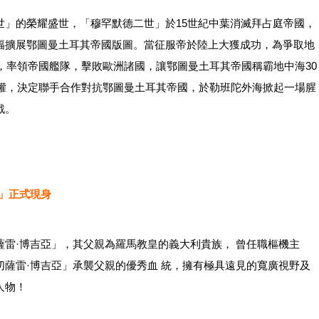
世」的榮耀盛世，「穆罕默德二世」於15世紀中葉消滅拜占庭帝國，
幅擴展鄂圖曼土耳其帝國版圖。當征服帝於陸上大獲成功，為爭取地
丁，率領帝國艦隊，擊敗歐洲諸國，讓鄂圖曼土耳其帝國稱霸地中海30
主權，決定聯手合作對抗鄂圖曼土耳其帝國，於勒班陀外海掀起一場腥
戰。
」正式現身
雷·博吉亞」，其父親為羅馬教皇的義大利貴族， 曾任職樞機主
薩雷·博吉亞」承襲父親的優秀血 統，擁有極具遠見的寬廣視野及
人物！