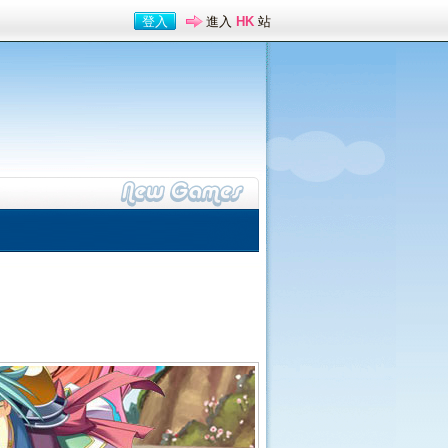
登入
進入
HK
站