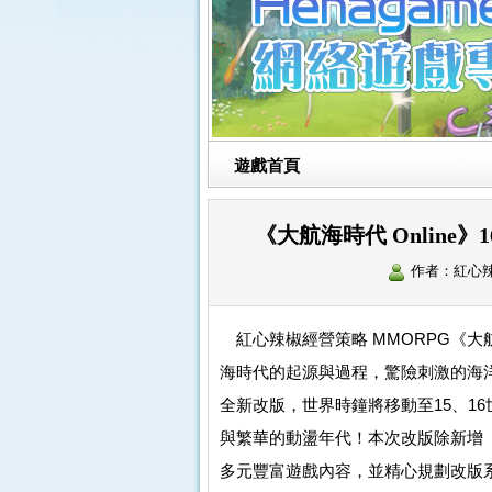
遊戲首頁
《大航海時代 Onlin
作者：紅心
紅心辣椒經營策略 MMORPG《大航
海時代的起源與過程，驚險刺激的海
全新改版，世界時鐘將移動至15、1
與繁華的動盪年代！本次改版除新增
多元豐富遊戲內容，並精心規劃改版