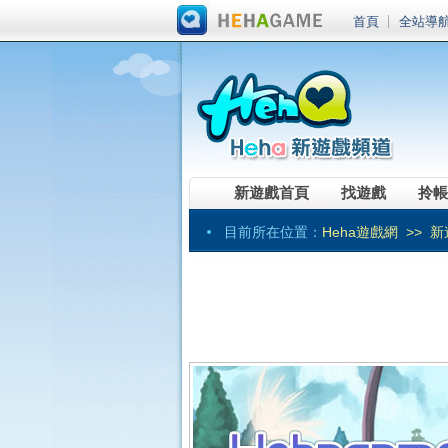
首頁
全站導
新遊戲首頁
找遊戲
拎帳
目前所在位置：
Heha遊戲網
>>
新