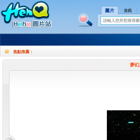
圖片
遊戲
焦點推薦：
孕
孕
妇
妇
夢幻之
摄
写
影
真