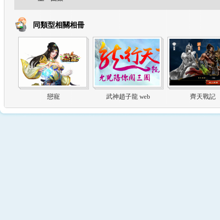
同類型相關相冊
戀寵
武神趙子龍 web
齊天戰記