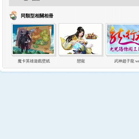
同類型相關相冊
魔卡英雄遊戲壁紙
戀寵
武神趙子龍 we