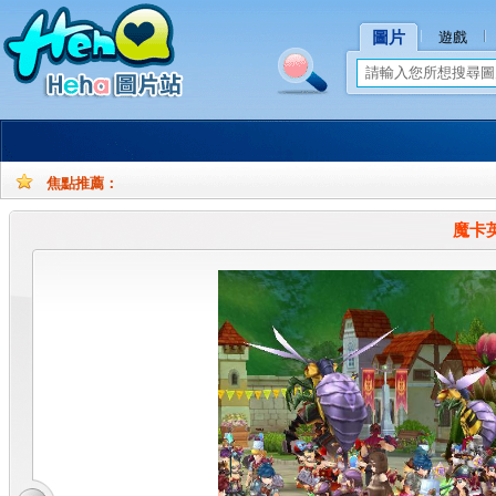
圖片
遊戲
焦點推薦：
孕
孕
妇
妇
魔卡
摄
写
影
真