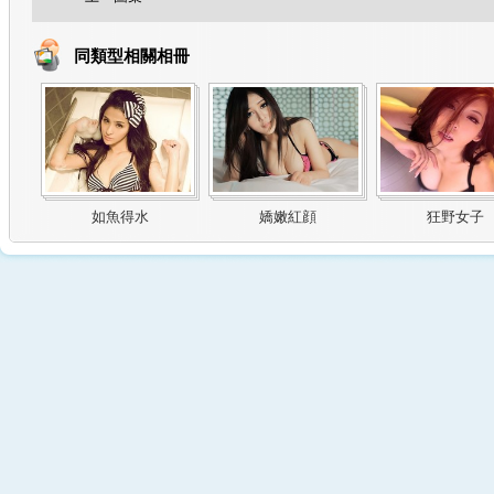
同類型相關相冊
如魚得水
嬌嫩紅顔
狂野女子