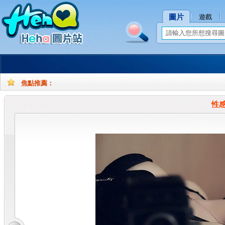
圖片
遊戲
焦點推薦：
孕
孕
妇
妇
性
摄
写
影
真