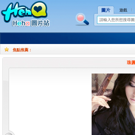
圖片
遊戲
焦點推薦：
孕
孕
妇
妇
珠
摄
写
影
真