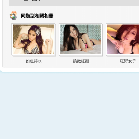
同類型相關相冊
如魚得水
嬌嫩紅顔
狂野女子