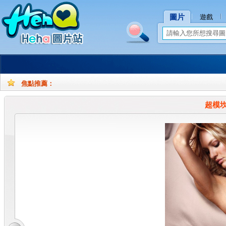
圖片
遊戲
焦點推薦：
孕
孕
妇
妇
超模
摄
写
影
真