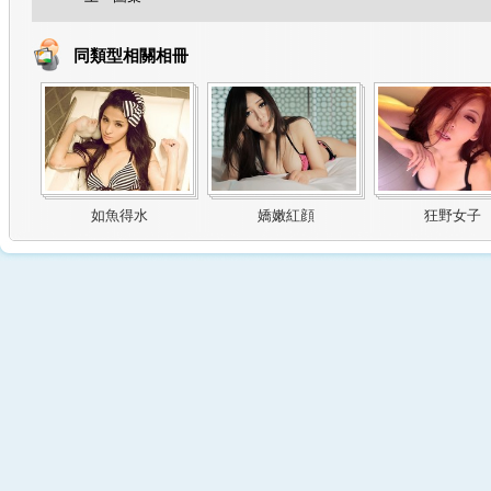
同類型相關相冊
如魚得水
嬌嫩紅顔
狂野女子