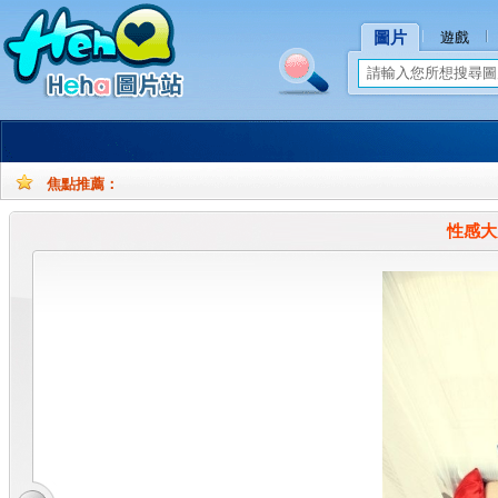
圖片
遊戲
焦點推薦：
孕
孕
妇
妇
性感大
摄
写
影
真