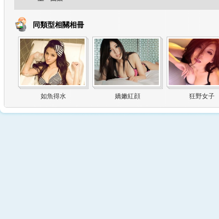
同類型相關相冊
如魚得水
嬌嫩紅顔
狂野女子