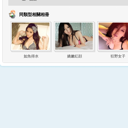
同類型相關相冊
如魚得水
嬌嫩紅顔
狂野女子