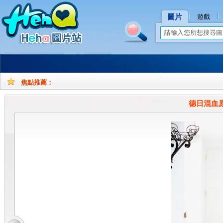
圖片
遊戲
焦點推薦：
孕
孕
妇
妇
德日混血
摄
写
影
真