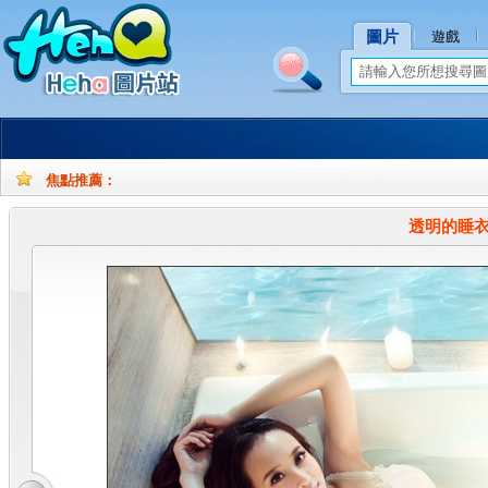
圖片
遊戲
焦點推薦：
孕
孕
妇
妇
透明的睡衣
摄
写
影
真