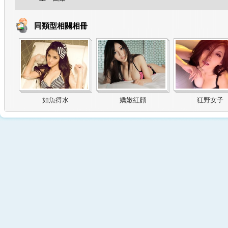
同類型相關相冊
如魚得水
嬌嫩紅顔
狂野女子