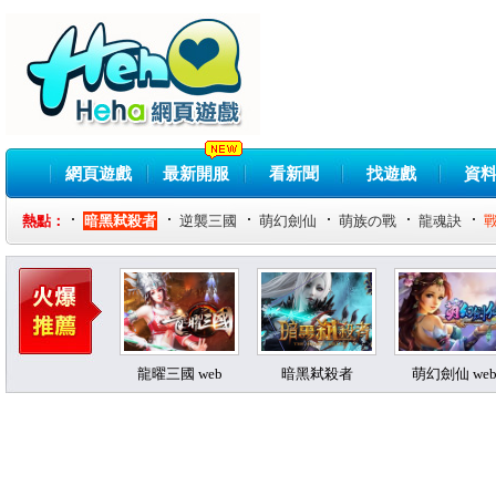
網頁遊戲
最新開服
看新聞
找遊戲
資
熱點：
暗黑弒殺者
逆襲三國
萌幻劍仙
萌族の戰
龍魂訣
龍曜三國 web
暗黑弒殺者
萌幻劍仙 we