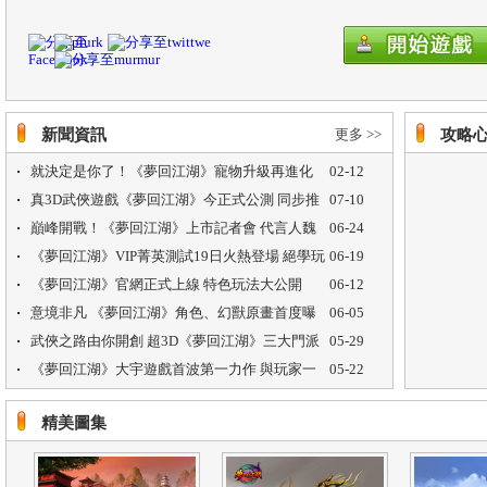
新聞資訊
更多 >>
攻略
就決定是你了！《夢回江湖》寵物升級再進化
02-12
並宣布手遊版近期上市
真3D武俠遊戲《夢回江湖》今正式公測 同步推
07-10
出多項玩法活動
巔峰開戰！《夢回江湖》上市記者會 代言人魏
06-24
蔓俠氣登場
《夢回江湖》VIP菁英測試19日火熱登場 絕學玩
06-19
法高深莫測
《夢回江湖》官網正式上線 特色玩法大公開
06-12
意境非凡 《夢回江湖》角色、幻獸原畫首度曝
06-05
光
武俠之路由你開創 超3D《夢回江湖》三大門派
05-29
首度公開
《夢回江湖》大宇遊戲首波第一力作 與玩家一
05-22
起創造新的感動 本日形象頁同步公開
精美圖集