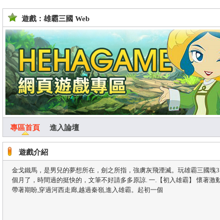
遊戲：雄霸三國 Web
專區首頁
進入論壇
遊戲介紹
金戈鐵馬，是男兒的夢想所在，劍之所指，強虜灰飛湮滅。玩雄霸三國塊3
個月了，時間過的挺快的，文筆不好請多多原諒. 一.【初入雄霸】 懷著激動
帶著期盼,穿過河西走廊,越過秦嶺,進入雄霸。起初一個