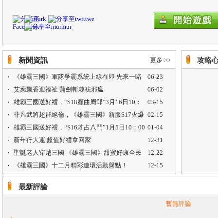
新聞資訊
更多 >>
攻略
《雄霸三國》軍隊爭霸系統上線在即 先來一睹
06-23
為快
艾葉飄香迎福祉 蒲劍斬棘祛邪瘟
06-02
雄霸三國送好禮，“S18顧曲周郎”3月16日10：
03-15
00火爆開啟
非凡武將超群絕倫，《雄霸三國》新服S17火爆
02-15
開啟！
雄霸三國送好禮，“S16才占八鬥”1月5日10：00
01-04
火爆開啟
新年行大運 超值好禮拿回家
12-31
聖誕老人穿越三國 《雄霸三國》甜蜜好康全民
12-22
大放送
《雄霸三國》十二月精彩連環活動盤點！
12-15
最新評論
暫無評論