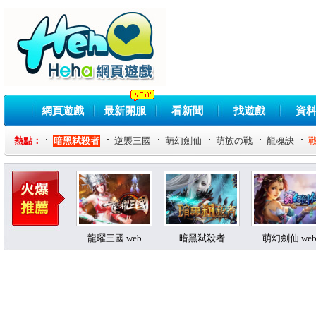
網頁遊戲
最新開服
看新聞
找遊戲
資
熱點：
暗黑弒殺者
逆襲三國
萌幻劍仙
萌族の戰
龍魂訣
龍曜三國 web
暗黑弒殺者
萌幻劍仙 we