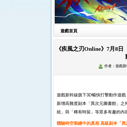
遊戲首頁
《疾風之刃Online》7月
作者：遊戲
遊戲新幹線旗下3D暢快打擊動作遊戲《
新增高難度副本「異次元圖書館」之
統」與「稀有時裝」等眾多有趣的內
體驗時空裂縫中的真相 高級副本「異