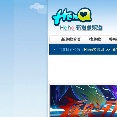
新遊戲首頁
找遊戲
拎帳
目前所在位置：
Heha遊戲網
>>
新