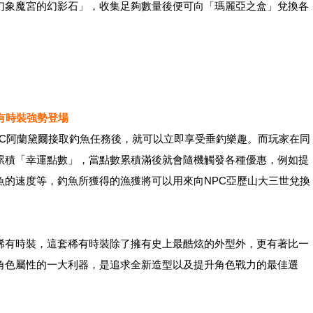
幻象魔宮的幻影石」，收集足夠數量後便可向「瑪麗亞之盒」兌換各
稀有時裝強勢登場
PC阿蘭黛爾接取釣魚任務後，就可以立即享受垂釣樂趣。而玩家在同
累積「幸運點數」，當點數累積滿後就會隨機觸發各種優惠，例如提
魚的速度等，釣魚所獲得的漁獲將可以用來向NPC亞歷山大三世兌換
稀有時裝，這套稀有時裝除了擁有史上最酷炫的外型外，更有著比一
角色屬性的一大利器，是追求全新造型以及提升角色戰力的最佳選