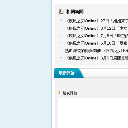
相關新聞
《疾風之刃Online》27日「姐姐來
面貌與你相見！
《疾風之刃Online》8月12日「少
新職業克萊兒 魅力登場 一同征討
《疾風之刃Online》7月8日「時
改版 全新異次元圖書館、限時活動
《疾風之刃Online》6月10日「夏
樂fun暑假
新改版 老友回歸享專屬福利 紅利回
熱血炸裂的節奏開催 《疾風之刃 Krit
小瑪莉歡樂登場
Online》18日華麗公測
《疾風之刃Online》3月5日展開
啟動碼即日起限量瘋搶
最新評論
發表評論