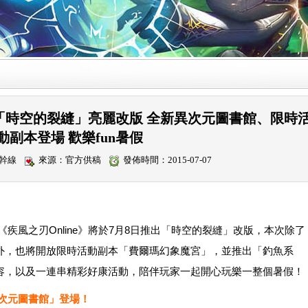
8日「時空的裂縫」亮麗改版 全新異次元圖書館、限時
動副本登場 歡樂fun暑假
新幹線
來源：官方供稿
發佈時間：2015-07-07
疾風之刃Online》將於7月8日推出「時空的裂縫」改版，本次除了
外，也將開放限時活動副本「費爾瑪幻象魔宮」，並推出「釣魚系
容，以及一連串精彩好康活動，陪伴玩家一起開心玩樂一整個暑假！
次元圖書館」登場！