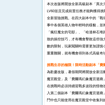
本次改版將開放全新高級副本「異次
LV60並且完成前置任務才能夠獲得
全新冒險挑戰。在四大副本中的「戰場
事中各個英雄人物年輕時的樣貌，並
「瘋狂魔女的宅邸」、「哈達林石堆
致的操控技巧，才有機會擊敗這些強
數的限制，玩家闖關時需要更加謹慎
重重難關，就有機會得到各式高級奇
挑戰生存的極限！限時活動副本「費
為歡慶改版，暑假期間將開放全新活
魔宮殿堂」及「費爾瑪幻象魔宮迴廊
在挑戰時必須持續迎戰多波段的怪物
入第二個副本「費爾瑪幻象魔宮迴廊
鬥中也只能使用在魔宮殿堂中收集到