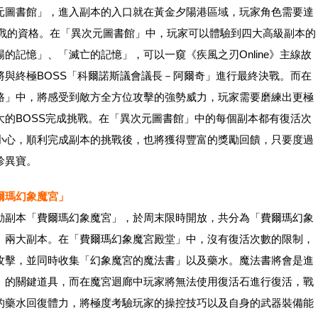
元圖書館」，進入副本的入口就在黃金夕陽港區域，玩家角色需要達
挑戰的資格。在「異次元圖書館」中，玩家可以體驗到四大高級副本的
的記憶」、「滅亡的記憶」，可以一窺《疾風之刃Online》主線故
將與終極BOSS「科爾諾斯議會議長－阿爾奇」進行最終決戰。而在
路」中，將感受到敵方全方位攻擊的強勢威力，玩家需要磨練出更極
大的BOSS完成挑戰。在「異次元圖書館」中的每個副本都有復活次
小心，順利完成副本的挑戰後，也將獲得豐富的獎勵回饋，只要度過
珍異寶。
爾瑪幻象魔宮」
動副本「費爾瑪幻象魔宮」，於周末限時開放，共分為「費爾瑪幻象
」兩大副本。在「費爾瑪幻象魔宮殿堂」中，沒有復活次數的限制，
攻擊，並同時收集「幻象魔宮的魔法書」以及藥水。魔法書將會是進
」的關鍵道具，而在魔宮迴廊中玩家將無法使用復活石進行復活，戰
的藥水回復體力，將極度考驗玩家的操控技巧以及自身的武器裝備能