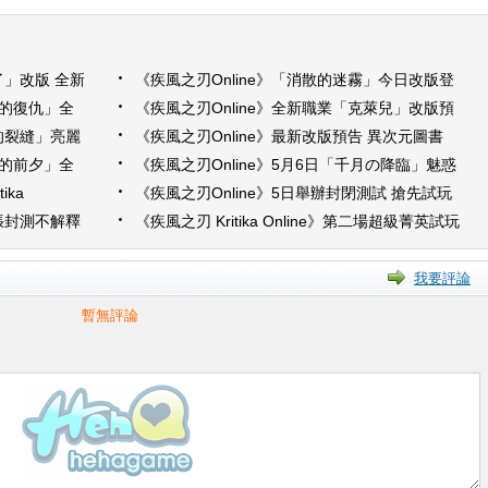
了」改版 全新
《疾風之刃Online》「消散的迷霧」今日改版登
場
女的復仇」全
《疾風之刃Online》全新職業「克萊兒」改版預
萬惡的阿爾奇
告 冤魂騎士團、魯法爾商會寶物倉庫副本 全新
空的裂縫」亮麗
《疾風之刃Online》最新改版預告 異次元圖書
開放
副本登場 歡
館、四大副本、稀有時裝 伴你歡樂過暑假！
夜的前夕」全
《疾風之刃Online》5月6日「千月の降臨」魅惑
饋機制 轉轉
改版
ika
《疾風之刃Online》5日舉辦封閉測試 搶先試玩
會披露封測豐富轉職以及副本競技場內容
囂張封測不解釋
《疾風之刃 Kritika Online》第二場超級菁英試玩
會12日熱血登場 官方網站即日正式上線
我要評論
暫無評論