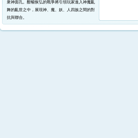
衆神面孔。酣暢恢弘的戰爭將引領玩家進入神魔亂
舞的亂世之中，展現神、魔、妖、人四族之間的對
抗與聯合。