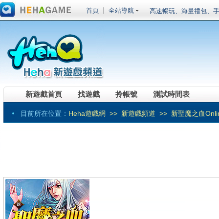
首頁
全站導航
高速暢玩、海量禮包、手
20倍元寶超高福利
《RO仙境傳說Onlin
進化，魔導戰甲應急箱
《黑色沙漠》全職業真
鬥神」事前預約開跑！
《伊卡洛斯》預計第三季
鬥系統相關介紹
車輛組裝端遊《創世戰車
裝登場菁英試玩會搶先體驗
《RO 仙境傳說 Onlin
新遊戲首頁
找遊戲
拎帳號
測試時間表
賽事獎勵總價值突破百萬！ 「
《劍仙：起源》最爆紅
戰」
新系統、新版本、新玩
目前所在位置：
Heha遊戲網
>>
新遊戲頻道
>> 新聖魔之血Onli
頂級SLG大作今日震憾