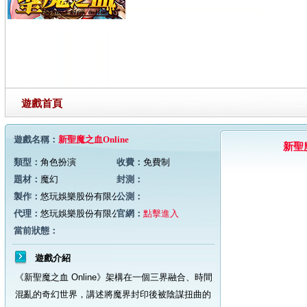
遊戲首頁
遊戲名稱：
新聖魔之血Online
新聖魔
類型：
角色扮演
收費：
免費制
題材：
魔幻
封測：
製作：
悠玩娛樂股份有限公司
公測：
代理：
悠玩娛樂股份有限公司
官網：
點擊進入
當前狀態：
遊戲介紹
《新聖魔之血 Online》架構在一個三界融合、時間
混亂的奇幻世界，講述將魔界封印後被陰謀扭曲的