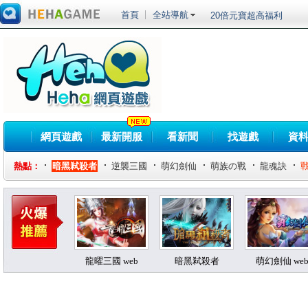
首頁
全站導航
20倍元寶超高福利
《RO仙境傳說Onlin
進化，魔導戰甲應急箱
《黑色沙漠》全職業真
鬥神」事前預約開跑！
《伊卡洛斯》預計第三季
鬥系統相關介紹
車輛組裝端遊《創世戰車
裝登場菁英試玩會搶先體驗
《RO 仙境傳說 Onlin
賽事獎勵總價值突破百萬！ 「
《劍仙：起源》最爆紅
網頁遊戲
最新開服
看新聞
找遊戲
資
戰」
新系統、新版本、新玩
頂級SLG大作今日震憾
熱點：
暗黑弒殺者
逆襲三國
萌幻劍仙
萌族の戰
龍魂訣
高速暢玩、海量禮包、手
龍曜三國 web
暗黑弒殺者
萌幻劍仙 we