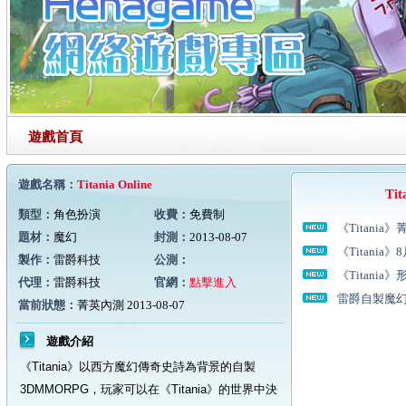
遊戲首頁
遊戲名稱：
Titania Online
Ti
類型：
角色扮演
收費：
免費制
《Titan
題材：
魔幻
封測：
2013-08-07
片釋出
《Titani
製作：
雷爵科技
公測：
英雄齊聚
《Titani
代理：
雷爵科技
官網：
點擊進入
展開
雷爵自製魔幻
當前狀態：
菁英內測 2013-08-07
片全球首播
遊戲介紹
《Titania》以西方魔幻傳奇史詩為背景的自製
3DMMORPG，玩家可以在《Titania》的世界中決