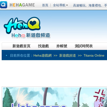
首頁
全站導航
高速暢玩、海量禮包、手
20倍元寶超高福利
《RO仙境傳說Onlin
進化，魔導戰甲應急箱
《黑色沙漠》全職業真
鬥神」事前預約開跑！
《伊卡洛斯》預計第三季
鬥系統相關介紹
車輛組裝端遊《創世戰車
裝登場菁英試玩會搶先體驗
《RO 仙境傳說 Onlin
新遊戲首頁
找遊戲
拎帳號
測試時間表
賽事獎勵總價值突破百萬！ 「
《劍仙：起源》最爆紅
戰」
新系統、新版本、新玩
目前所在位置：
Heha遊戲網
>>
新遊戲頻道
>> Titania Online
頂級SLG大作今日震憾