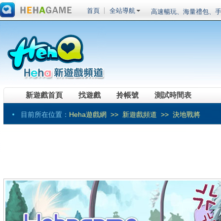
首頁
全站導航
高速暢玩、海量禮包、手
20倍元寶超高福利
《RO仙境傳說Onlin
進化，魔導戰甲應急箱
《黑色沙漠》全職業真
鬥神」事前預約開跑！
《伊卡洛斯》預計第三季
鬥系統相關介紹
車輛組裝端遊《創世戰車
裝登場菁英試玩會搶先體驗
《RO 仙境傳說 Onlin
新遊戲首頁
找遊戲
拎帳號
測試時間表
賽事獎勵總價值突破百萬！ 「
《劍仙：起源》最爆紅
戰」
新系統、新版本、新玩
目前所在位置：
Heha遊戲網
>>
新遊戲頻道
>> 決地戰將
頂級SLG大作今日震憾