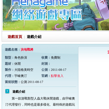
遊戲首頁
|
遊戲介紹
遊戲名稱：
決地戰將
類型：
角色扮演
收費：
免費制
題材：
休閒
封測：
製作：
大陸格美時空
公測：
2011-08-17
代理：
宇峻奧汀
官網：
點擊進入
當前狀態：
公測 2011-08-17
遊戲介紹
第一款游戰類型人蟲大戰休閒遊戲，由宇峻奧
汀代理發行，同時也是最多樣化、最特殊的遊戲玩