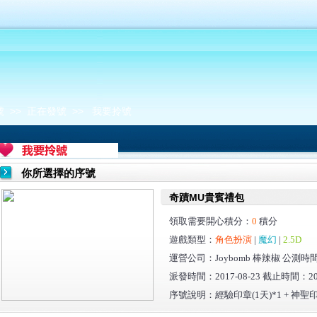
號
>>
正在發號
>> 我要拎號
你所選擇的序號
奇蹟MU貴賓禮包
領取需要開心積分：
0
積分
遊戲類型：
角色扮演
|
魔幻
|
2.5D
運營公司：Joybomb 棒辣椒 公測時間：2
派發時間：2017-08-23 截止時間：201
序號說明：經驗印章(1天)*1 + 神聖印章