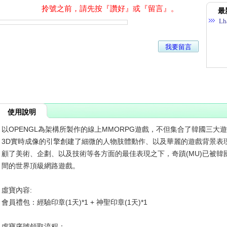
拎號之前，請先按『讚好』或『留言』。
最
Lh
我要留言
使用說明
以OPENGL為架構所製作的線上MMORPG遊戲，不但集合了韓國三
3D實時成像的引擎創建了細微的人物肢體動作、以及華麗的遊戲背景表
顧了美術、企劃、以及技術等各方面的最佳表現之下，奇蹟(MU)已被
間的世界頂級網路遊戲。
虛寶內容:
會員禮包：經驗印章(1天)*1 + 神聖印章(1天)*1
虛寶序號領取流程：