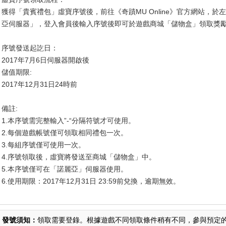
獲得「貴賓禮包」虛寶序號後，前往《奇蹟MU Online》官方網站，
亞伺服器」，登入會員後輸入序號後即可於遊戲商城「儲物盒」領取獎
序號發送起訖日：
2017年7月6日伺服器開啟後
儲值期限:
2017年12月31日24時前
備註:
1.本序號需完整輸入”-“分隔符號才可使用。
2.每個遊戲帳號僅可領取相同禮包一次。
3.每組序號僅可使用一次。
4.序號領取後，虛寶將發送至商城「儲物盒」中。
5.本序號僅可在「諾麗亞」伺服器使用。
6.使用期限：2017年12月31日 23:59前兌換，逾期無效。
發號須知：
領取需要登錄。根據遊戲不同領取條件稍有不同，參與預定