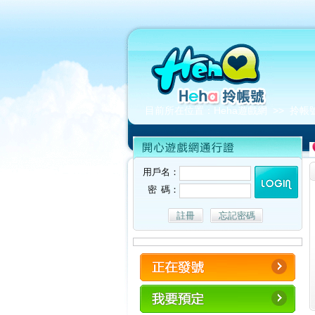
目前所在位置：
Heha遊戲網
>>
拎帳
用戶名：
密 碼：
註冊
忘記密碼