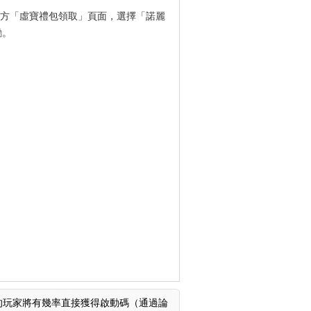
於左方「虛寶禮包領取」頁面，選擇「諾麗
勵。
的玩家將有幾率直接獲得啟動碼（通過論