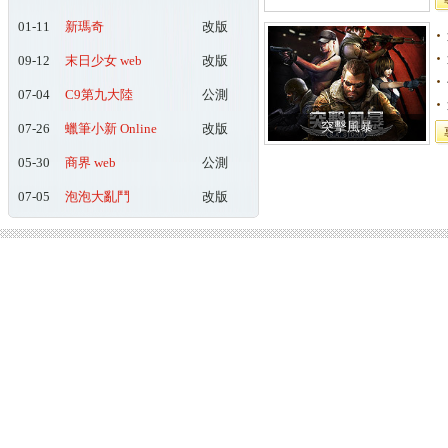
01-11
新瑪奇
改版
09-12
末日少女 web
改版
07-04
C9第九大陸
公測
突擊風暴
07-26
蠟筆小新 Online
改版
05-30
商界 web
公測
07-05
泡泡大亂鬥
改版