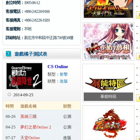
創立時間：
1995-06-12
客服電話：
+886-2-8226-9166
火爆小鬥士 online
客服傳真：
+886-2-8226-1920
客服電郵：
不明
詳細地址：
新北市中和區中正路736號18樓
遊戲橘子測試表
CS Online
類型：
射擊
狀態：
改版
2014-09-25
暴能特區
時間
遊戲名稱
狀態
06-26
英雄三國
公測
04-25
夢幻之星Online 2
公測
07-27
天堂Online
改版