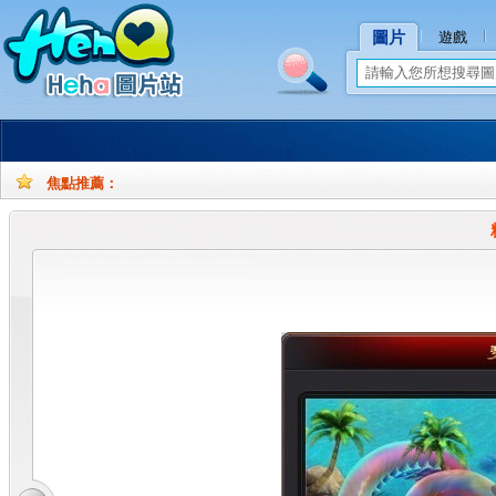
圖片
遊戲
焦點推薦：
孕
孕
妇
妇
摄
写
影
真