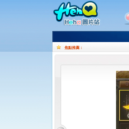
焦點推薦：
孕
孕
妇
妇
摄
写
影
真