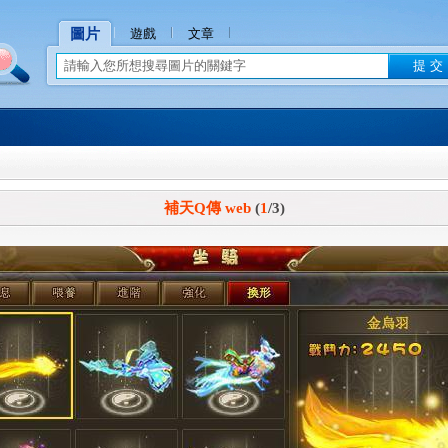
圖片
遊戲
文章
補天Q傳 web
(
1
/3)