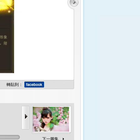
轉貼到：
下一圖集