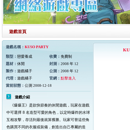
遊戲首頁
遊戲名稱：
KUSO PARTY
KU
類型：
戀愛養成
收費：
免費制
題材：
休閒
封測：
2008 年 12
製作：
遊戲橘子
公測：
2008 年 12
代理：
遊戲橘子
官網：
點擊進入
當前狀態：
公測 2008-12-18
遊戲介紹
《爆爆王》是款快節奏的休閒遊戲，玩家在遊戲
中可選擇 8 名造型可愛的角色，以定時爆炸的水球
互相攻擊，存活到最後就算獲勝。玩家可替這些角
色購買不同的衣服或裝備，創造出自己專屬的造