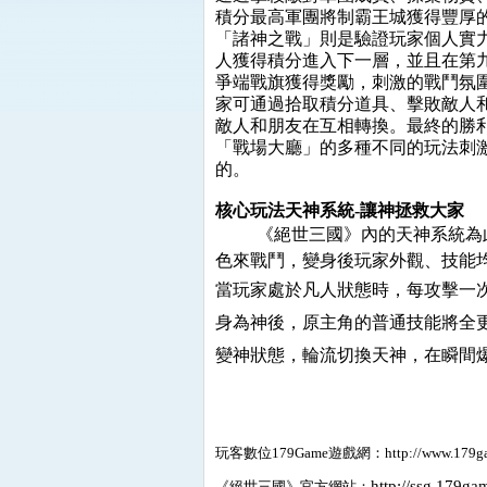
積分最高軍團將制霸王城獲得豐厚
「諸神之戰」則是驗證玩家個人實
人獲得積分進入下一層，並且在第
爭端戰旗獲得獎勵，刺激的戰鬥氛
家可通過拾取積分道具、擊敗敵人
敵人和朋友在互相轉換。最終的勝
「戰場大廳」的多種不同的玩法刺
的。
核心玩法天神系統
-
讓神拯救大家
《絕世三國》內的
天神系統為
色來戰鬥，變身後玩家外觀、技能
當玩家處於凡人狀態時，每攻擊一
身為神後，原主角的普通技能將全
變神狀態，輪流切換天神，在瞬間
玩客數位
179Game
遊戲網：
http://www.179g
http://ssg.179ga
《絕世三國》官方網站：