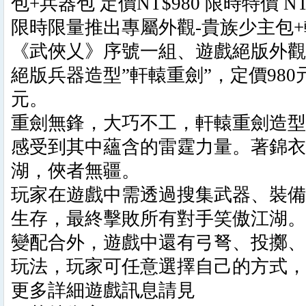
包+兵器包 定價NT$980 限時特價 NT
限時限量推出專屬外觀-貴族少主包
《武俠乂》序號一組、遊戲絕版外觀
絕版兵器造型”軒轅重劍”，定價980
元。
重劍無鋒，大巧不工，軒轅重劍造型
感受到其中蘊含的雷霆力量。著錦衣
湖，俠者無疆。
玩家在遊戲中需透過搜集武器、裝備
生存，最終擊敗所有對手笑傲江湖。
變配合外，遊戲中還有弓弩、投擲、
玩法，玩家可任意選擇自己的方式，
更多詳細遊戲訊息請見