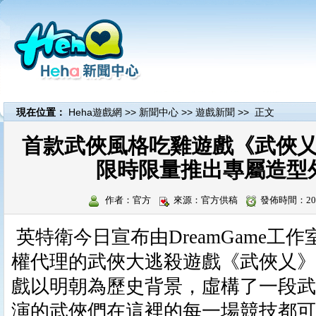
現在位置：
Heha遊戲網
>>
新聞中心
>>
遊戲新聞
>> 正文
首款武俠風格吃雞遊戲《武俠
限時限量推出專屬造型
作者：官方
來源：官方供稿
發佈時間：201
英特衛今日宣布由DreamGame工
權代理的武俠大逃殺遊戲《武俠乂》
戲以明朝為歷史背景，虛構了一段武
演的武俠們在這裡的每一場競技都可