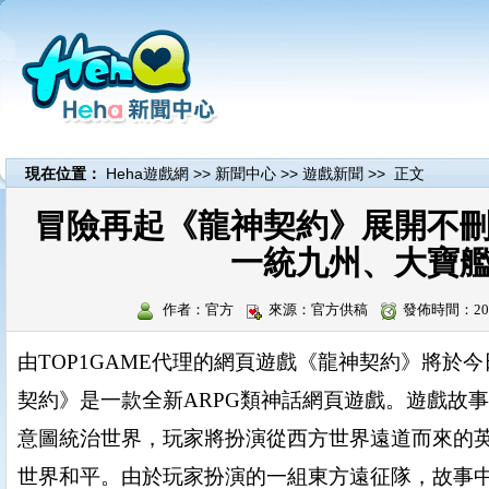
現在位置：
Heha遊戲網
>>
新聞中心
>>
遊戲新聞
>> 正文
冒險再起《龍神契約》展開不
一統九州、大寶
作者：官方
來源：官方供稿
發佈時間：201
由
TOP1GAME
代理的網頁遊戲
《龍神契約》將於今
契約》是一款全新
ARPG
類神話網頁遊戲。遊戲故事
意圖統治世界，玩家將扮演從西方世界遠道而來的
世界和平。由於玩家扮演的一組東方遠征隊，故事