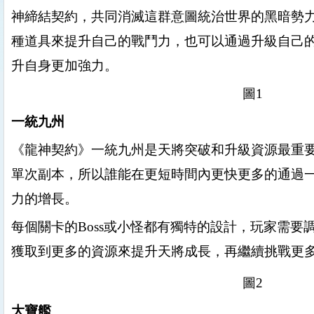
神締結契約，共同消滅這群意圖統治世界的
黑暗勢
種道具來提升自己的戰鬥力，也可以通過升級自己
升自身更加強力。
圖
1
一統九州
《龍神契約》一統九州是天將突破和升級資源最重
單次副本，所以誰能在更短時間內更快更多的通過
力的增長。
每個關卡的
Boss
或小怪都有獨特的設計，玩家需要
獲取到更多的資源來提升天將成長，再繼續挑戰更
圖
2
大寶艦