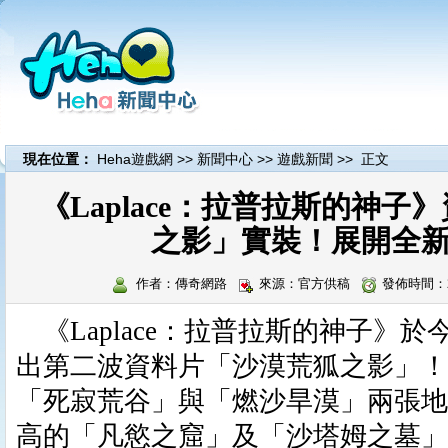
現在位置：
Heha遊戲網
>>
新聞中心
>>
遊戲新聞
>> 正文
《Laplace：拉普拉斯的神
之影」實裝！展開全
作者：傳奇網路
來源：官方供稿
發佈時間：20
《Laplace：拉普拉斯的神子》於
出第二波資料片「沙漠荒狐之影」！
「死寂荒谷」與「燃沙旱漠」兩張地
高的「凡慾之窟」及「沙塔姆之墓」