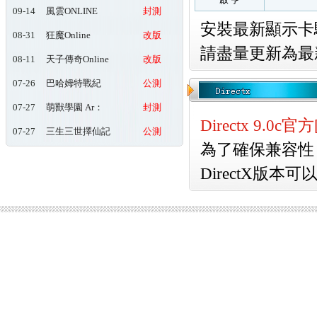
09-14
風雲ONLINE
封測
安裝最新顯示卡
08-31
狂魔Online
改版
請盡量更新為最
08-11
天子傳奇Online
改版
玖肆狂
07-26
巴哈姆特戰紀
公測
Online
07-27
萌獸學園 Ar：
封測
pieL
Directx 9.0
07-27
三生三世擇仙記
公測
為了確保兼容性，
DirectX版本可以