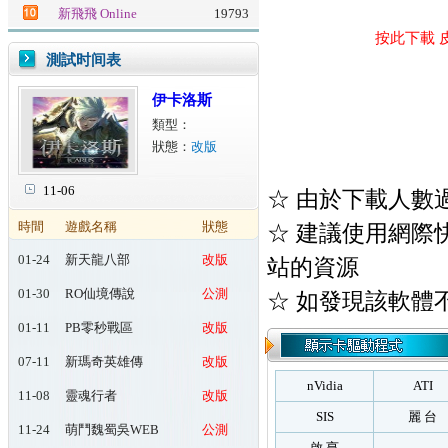
新飛飛 Online
19793
按此下載 皮
測試时间表
伊卡洛斯
類型：
狀態：
改版
11-06
☆ 由於下載人數
時間
遊戲名稱
狀態
☆ 建議使用網際快車(
01-24
新天龍八部
改版
站的資源
Online
01-30
RO仙境傳說
公測
☆ 如發現該軟體
Online：起源
01-11
PB零秒戰區
改版
07-11
新瑪奇英雄傳
改版
nVidia
ATI
11-08
靈魂行者
改版
SIS
麗 台
11-24
萌鬥魏蜀吳WEB
公測
啟 亨