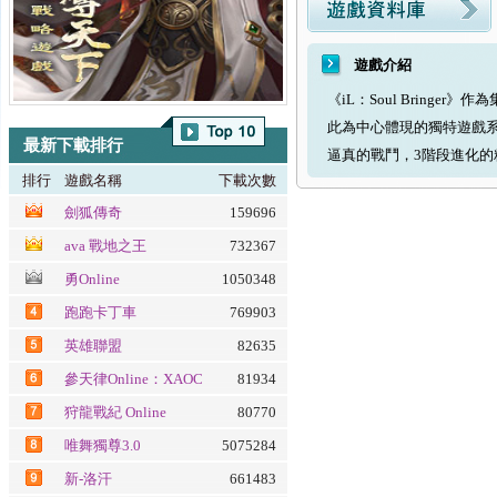
遊戲介紹
《iL：Soul Bring
此為中心體現的獨特遊戲
最新下載排行
逼真的戰鬥，3階段進化的
排行
遊戲名稱
下載次數
劍狐傳奇
159696
ava 戰地之王
732367
勇Online
1050348
跑跑卡丁車
769903
英雄聯盟
82635
參天律Online：XAOC
81934
百魔血祭夜
狩龍戰紀 Online
80770
唯舞獨尊3.0
5075284
新-洛汗
661483