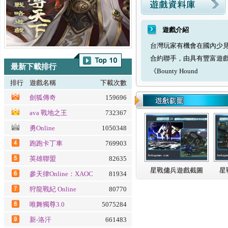
遊戲介紹
台灣玩家有機會在國內少見
合約聯手，由具有豐富遊
最新下載排行
《Bounty Hound
排行
遊戲名稱
下載次數
劍狐傳奇
159696
ava 戰地之王
732367
勇Online
1050348
跑跑卡丁車
769903
英雄聯盟
82635
星戰傭兵遊戲截圖
星
參天律Online：XAOC
81934
百魔血祭夜
狩龍戰紀 Online
80770
唯舞獨尊3.0
5075284
新-洛汗
661483