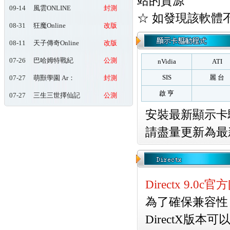
站的資源
09-14
風雲ONLINE
封測
☆ 如發現該軟體
08-31
狂魔Online
改版
08-11
天子傳奇Online
改版
玖肆狂
07-26
巴哈姆特戰紀
公測
nVidia
ATI
Online
SIS
麗 台
07-27
萌獸學園 Ar：
封測
pieL
啟 亨
07-27
三生三世擇仙記
公測
安裝最新顯示卡
請盡量更新為最
Directx 9.0
為了確保兼容性，
DirectX版本可以