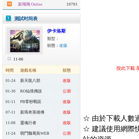
新飛飛 Online
19793
測試时间表
伊卡洛斯
類型：
狀態：
改版
11-06
按此下載 
時間
遊戲名稱
狀態
01-24
新天龍八部
改版
Online
01-30
RO仙境傳說
公測
Online：起源
01-11
PB零秒戰區
改版
07-11
新瑪奇英雄傳
改版
☆ 由於下載人數
11-08
靈魂行者
改版
☆ 建議使用網際快車(
11-24
萌鬥魏蜀吳WEB
公測