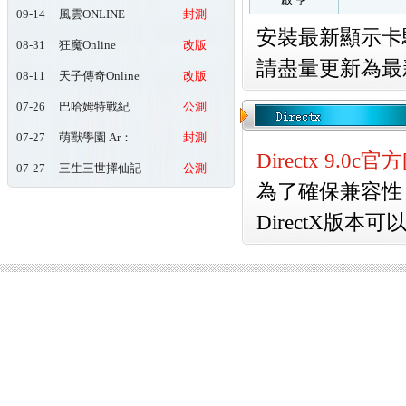
09-14
風雲ONLINE
封測
安裝最新顯示卡
08-31
狂魔Online
改版
請盡量更新為最
08-11
天子傳奇Online
改版
玖肆狂
07-26
巴哈姆特戰紀
公測
Online
07-27
萌獸學園 Ar：
封測
pieL
Directx 9.0
07-27
三生三世擇仙記
公測
為了確保兼容性，
DirectX版本可以