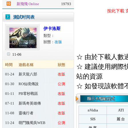
新飛飛 Online
19793
按此下載 
測試时间表
伊卡洛斯
類型：
狀態：
改版
11-06
☆ 由於下載人數
時間
遊戲名稱
狀態
☆ 建議使用網際快車(
01-24
新天龍八部
改版
站的資源
Online
01-30
RO仙境傳說
公測
☆ 如發現該軟體
Online：起源
01-11
PB零秒戰區
改版
07-11
新瑪奇英雄傳
改版
nVidia
ATI
11-08
靈魂行者
改版
SIS
麗 台
11-24
萌鬥魏蜀吳WEB
公測
啟 亨