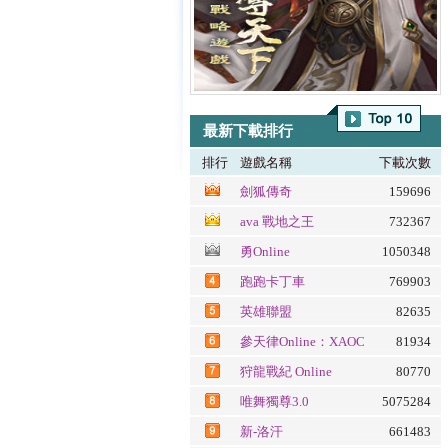
最新下載排行
排行
遊戲名稱
下載次數
劍狐傳奇
159696
ava 戰地之王
732367
勇Online
1050348
跑跑卡丁車
769903
英雄聯盟
82635
參天律Online：XAOC
81934
百魔血祭夜
狩龍戰紀 Online
80770
唯舞獨尊3.0
5075284
新-洛汗
661483