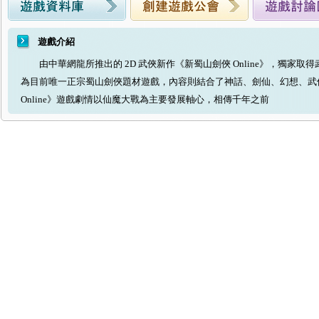
遊戲介紹
由中華網龍所推出的 2D 武俠新作《新蜀山劍俠 Online》，獨家取
為目前唯一正宗蜀山劍俠題材遊戲，內容則結合了神話、劍仙、幻想、
Online》遊戲劇情以仙魔大戰為主要發展軸心，相傳千年之前