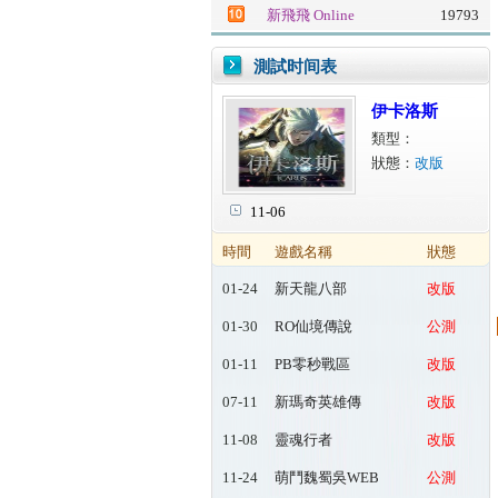
新飛飛 Online
19793
測試时间表
伊卡洛斯
類型：
狀態：
改版
11-06
時間
遊戲名稱
狀態
01-24
新天龍八部
改版
Online
01-30
RO仙境傳說
公測
Online：起源
01-11
PB零秒戰區
改版
07-11
新瑪奇英雄傳
改版
11-08
靈魂行者
改版
11-24
萌鬥魏蜀吳WEB
公測