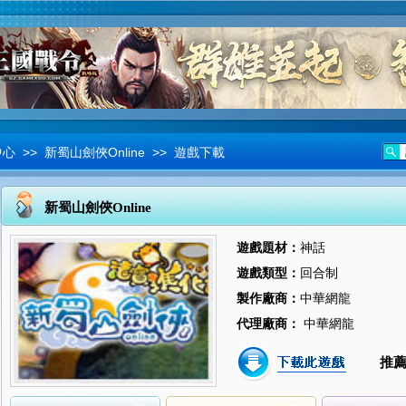
中心
>> 新蜀山劍俠Online >> 遊戲下載
新蜀山劍俠Online
遊戲題材：
神話
遊戲類型：
回合制
製作廠商：
中華網龍
代理廠商：
中華網龍
推