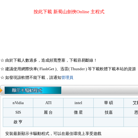
按此下載 新蜀山劍俠Online 主程式
☆ 由於下載人數過多，造成頻寬壅塞，下載容易斷線！
☆ 建議使用網際快車( FlashGet )、迅雷( Thunder ) 等下載軟體下載本站的資源
☆ 如發現該軟體不能下載，請通知
管理員
nVidia
ATI
intel
華 碩
艾
SIS
麗 台
微 星
技嘉
恩
啟 亨
安裝最新顯示卡驅動程式，可以在最佳環境上享受遊戲