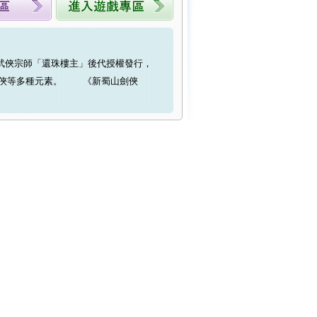
得武俠宗師「還珠樓主」後代授權發行，
武俠等多種元素。 《新蜀山劍俠