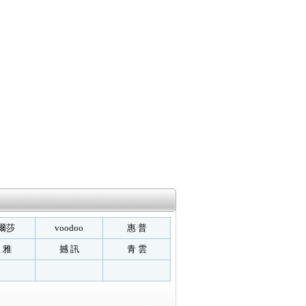
爾莎
voodoo
惠 普
 雅
撼 訊
青 雲