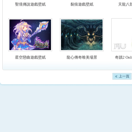
聖境傳說遊戲壁紙
裂痕遊戲壁紙
天龍八
星空戀曲遊戲壁紙
龍心傳奇唯美場景
奇蹟2 On
上一頁