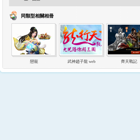
同類型相關相冊
戀寵
武神趙子龍 web
齊天戰記