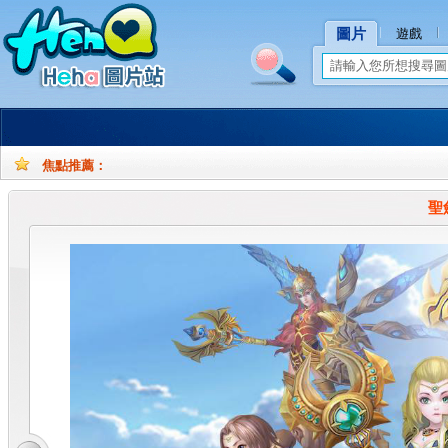
圖片
遊戲
焦點推薦：
孕
孕
妇
妇
聖
摄
写
影
真