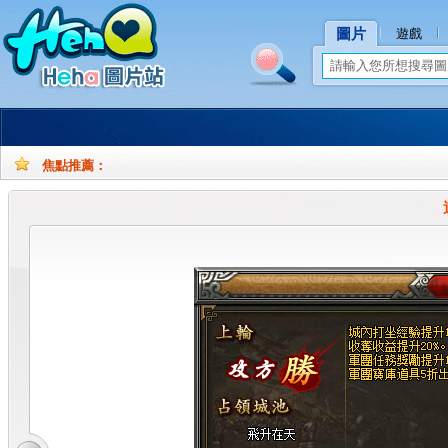
圖片
遊戲
焦點推薦：
孕
孕
妇
妇
摄
写
影
真