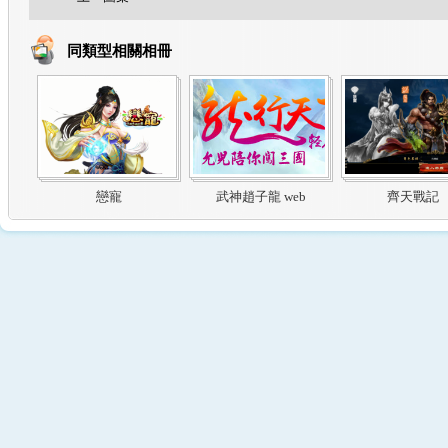
同類型相關相冊
戀寵
武神趙子龍 web
齊天戰記