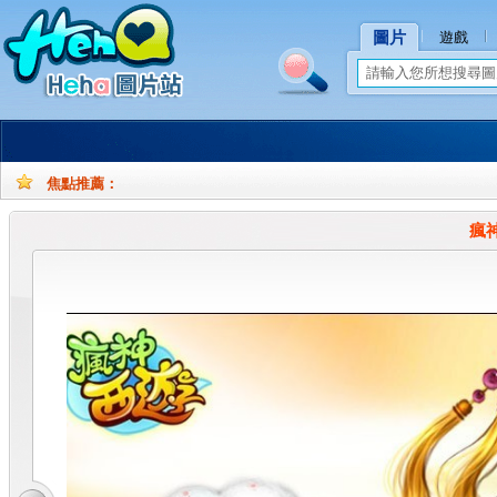
圖片
遊戲
焦點推薦：
孕
孕
妇
妇
瘋神
摄
写
影
真