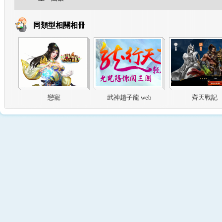
同類型相關相冊
戀寵
武神趙子龍 web
齊天戰記