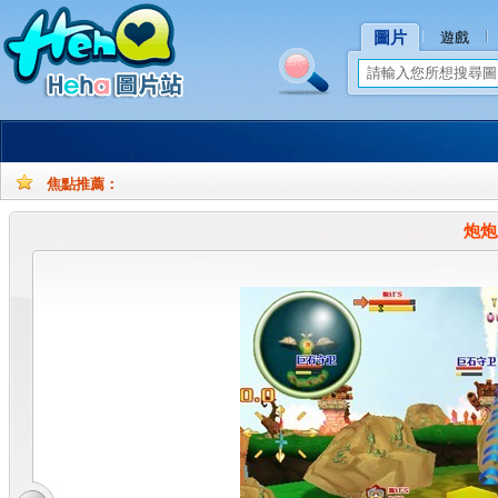
圖片
遊戲
焦點推薦：
孕
孕
妇
妇
炮炮
摄
写
影
真