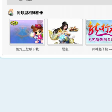
同類型相關相冊
炮炮王壁紙下載
戀寵
武神趙子龍 we