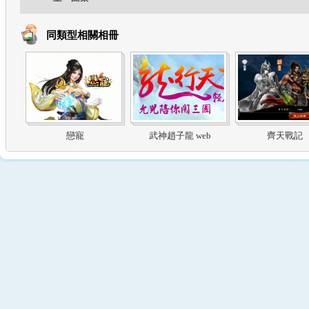
同類型相關相冊
戀寵
武神趙子龍 web
齊天戰記