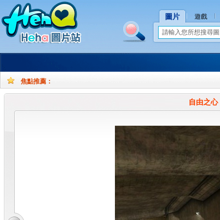
圖片
遊戲
焦點推薦：
孕
孕
妇
妇
自由之心 O
摄
写
影
真