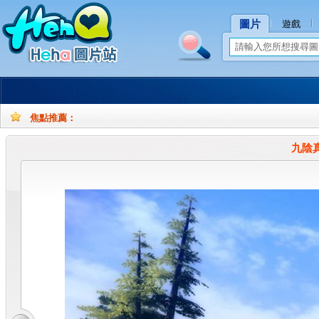
圖片
遊戲
焦點推薦：
孕
孕
妇
妇
九陰
摄
写
影
真