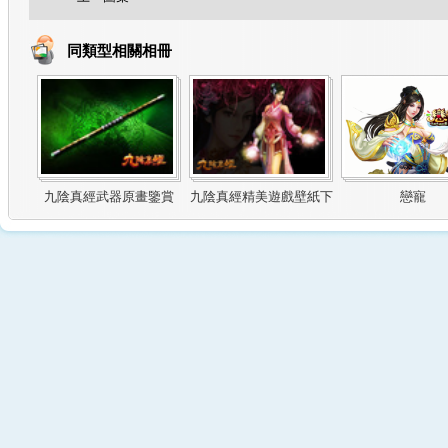
同類型相關相冊
九陰真經武器原畫鑒賞
九陰真經精美遊戲壁紙下
戀寵
載