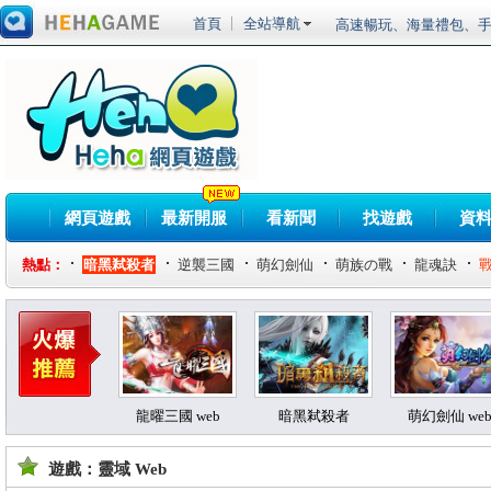
首頁
全站導航
高速暢玩、海量禮包、手
20倍元寶超高福利
《RO仙境傳說Onlin
進化，魔導戰甲應急箱
《黑色沙漠》全職業真
鬥神」事前預約開跑！
《伊卡洛斯》預計第三季
鬥系統相關介紹
車輛組裝端遊《創世戰車
裝登場菁英試玩會搶先體驗
《RO 仙境傳說 Onlin
網頁遊戲
最新開服
看新聞
找遊戲
資
賽事獎勵總價值突破百萬！ 「
《劍仙：起源》最爆紅
戰」
新系統、新版本、新玩
熱點：
暗黑弒殺者
逆襲三國
萌幻劍仙
萌族の戰
龍魂訣
頂級SLG大作今日震憾
龍曜三國 web
暗黑弒殺者
萌幻劍仙 we
遊戲：靈域 Web