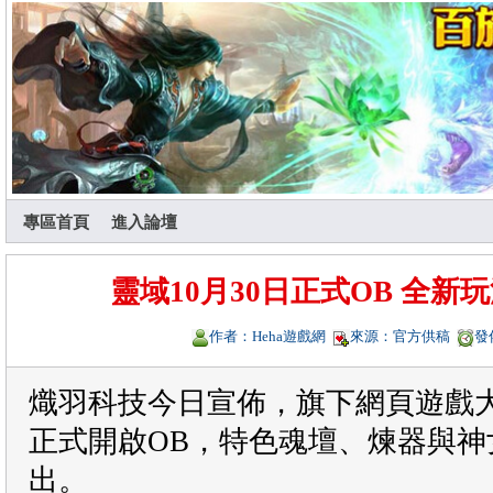
專區首頁
進入論壇
靈域10月30日正式OB 全
作者：Heha遊戲網
來源：官方供稿
發
熾羽科技今日宣佈，旗下網頁遊戲大
正式開啟OB，特色魂壇、煉器與神
出。