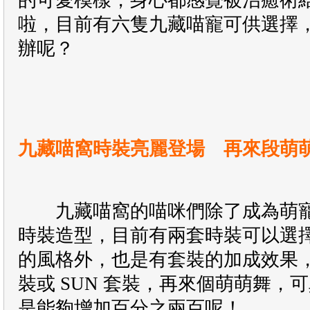
的可愛模樣，身心都感覺被治癒術
啦，目前有六隻九藏喵寵可供選擇
辦呢？
九藏喵窩時裝亮麗登場 再來段萌
九藏喵窩的喵咪們除了成為萌寵
時裝造型，目前有兩套時裝可以選
的風格外，也是有套裝的加成效果
裝或 SUN 套裝，再來個萌萌舞，
是能夠增加百分之兩百呢！