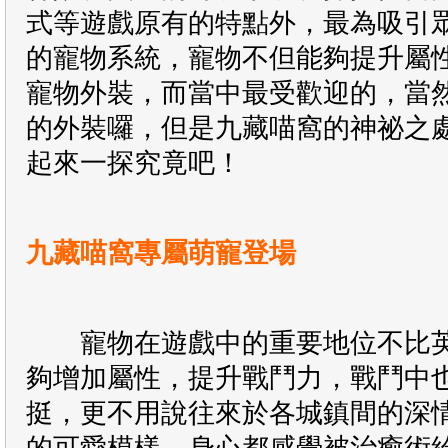
式等遊戲原有的特點外，最為吸引
的寵物系統，寵物不但能夠提升屬
寵物外裝，而當中最受歡迎的，當
的外裝囉，但是九藏喵窩的神祕之
起來一探究竟吧！
九藏喵窩專屬萌寵登場
寵物在遊戲中的重要地位不比英
夠增加屬性，提升戰鬥力，戰鬥中
挺，更不用說往來於各城鎮間的深