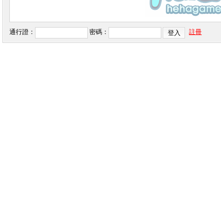
通行證：
密碼：
註冊