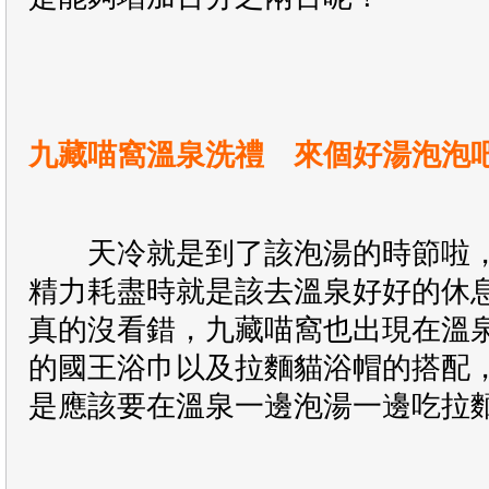
九藏喵窩溫泉洗禮 來個好湯泡泡
天冷就是到了該泡湯的時節啦，
精力耗盡時就是該去溫泉好好的休
真的沒看錯，九藏喵窩也出現在溫
的國王浴巾以及拉麵貓浴帽的搭配
是應該要在溫泉一邊泡湯一邊吃拉